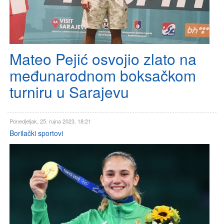
Mateo Pejić osvojio zlato na
međunarodnom boksačkom
turniru u Sarajevu
Ponedjeljak, 25. rujna 2023. 18:21
Borilački sportovi