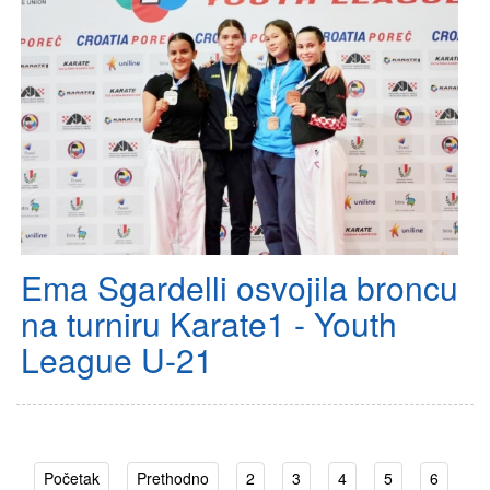
Ema Sgardelli osvojila broncu
na turniru Karate1 - Youth
League U-21
Početak
Prethodno
2
3
4
5
6