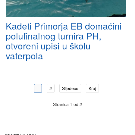
Kadeti Primorja EB domaćini
polufinalnog turnira PH,
otvoreni upisi u školu
vaterpola
1
2
Sljedeće
Kraj
Stranica 1 od 2