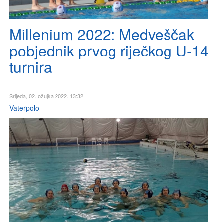
Millenium 2022: Medveščak
pobjednik prvog riječkog U-14
turnira
Srijeda, 02. ožujka 2022. 13:32
Vaterpolo