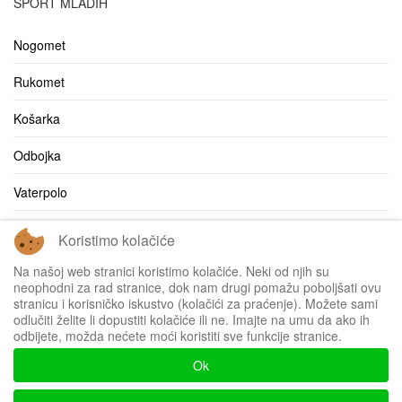
SPORT MLADIH
Nogomet
Rukomet
Košarka
Odbojka
Vaterpolo
Ostalo
Koristimo kolačiće
Bilten
Na našoj web stranici koristimo kolačiće. Neki od njih su
neophodni za rad stranice, dok nam drugi pomažu poboljšati ovu
stranicu i korisničko iskustvo (kolačići za praćenje). Možete sami
odlučiti želite li dopustiti kolačiće ili ne. Imajte na umu da ako ih
odbijete, možda nećete moći koristiti sve funkcije stranice.
Impressum
Ok
Politika privatnosti