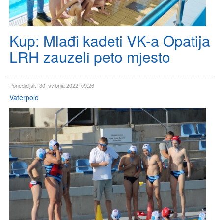
Kup: Mlađi kadeti VK-a Opatija
LRH zauzeli peto mjesto
Ponedjeljak, 30. svibnja 2022. 09:26
Vaterpolo