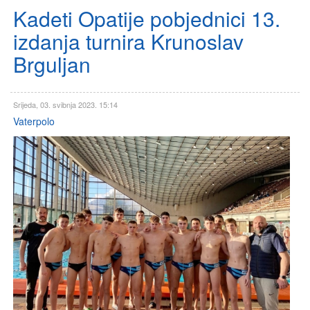
Kadeti Opatije pobjednici 13.
izdanja turnira Krunoslav
Brguljan
Srijeda, 03. svibnja 2023. 15:14
Vaterpolo