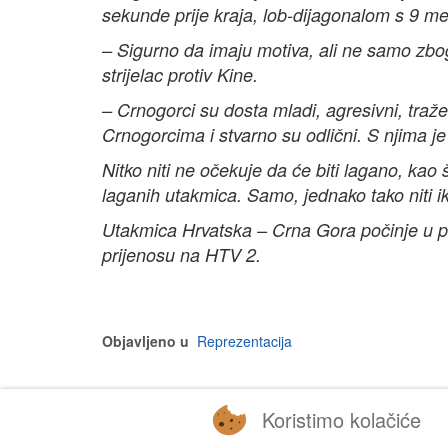
sekunde prije kraja, lob-dijagonalom s 9 me
– Sigurno da imaju motiva, ali ne samo zbog 
strijelac protiv Kine.
– Crnogorci su dosta mladi, agresivni, traž
Crnogorcima i stvarno su odlični. S njima je fi
Nitko niti ne očekuje da će biti lagano, kao 
laganih utakmica. Samo, jednako tako niti i
Utakmica Hrvatska – Crna Gora počinje u pon
prijenosu na HTV 2.
Objavljeno u
Reprezentacija
Koristimo kolačiće