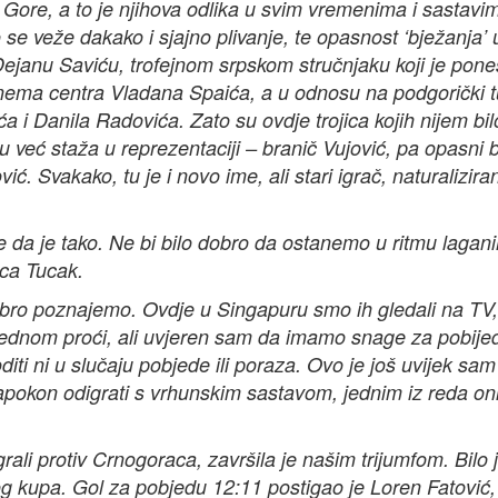
ore, a to je njihova odlika u svim vremenima i sastavi
 se veže dakako i sjajno plivanje, te opasnost ‘bježanja’ 
Dejanu Saviću, trofejnom srpskom stručnjaku koji je pone
 nema centra Vladana Spaića, a u odnosu na podgorički t
 i Danila Radovića. Zato su ovdje trojica kojih nijem bil
u već staža u reprezentaciji – branič Vujović, pa opasni 
ć. Svakako, tu je i novo ime, ali stari igrač, naturaliziran
e da je tako. Ne bi bilo dobro da ostanemo u ritmu lagan
ica Tucak.
obro poznajemo. Ovdje u Singapuru smo ih gledali na TV,
jednom proći, ali uvjeren sam da imamo snage za pobijedi
iti ni u slučaju pobjede ili poraza. Ovo je još uvijek sam
pokon odigrati s vrhunskim sastavom, jednim iz reda on
li protiv Crnogoraca, završila je našim trijumfom. Bilo j
kog kupa. Gol za pobjedu 12:11 postigao je Loren Fatović, 