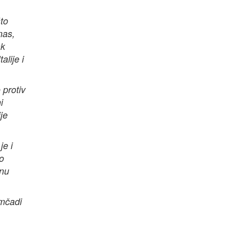
to
nas,
ak
alije i
 protiv
i
je
je i
 o
bnu
omčadi