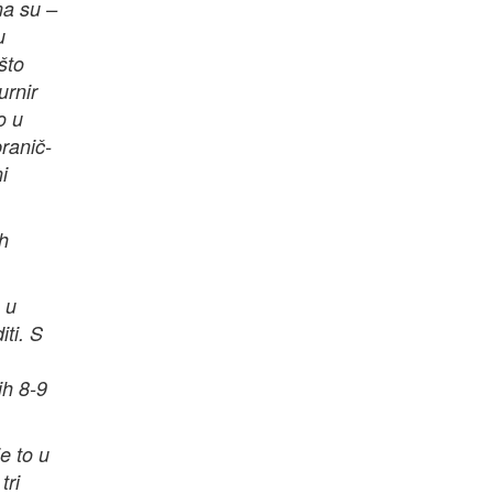
ma su –
u
što
urnir
o u
branič-
i
ih
 u
ti. S
ih 8-9
e to u
tri