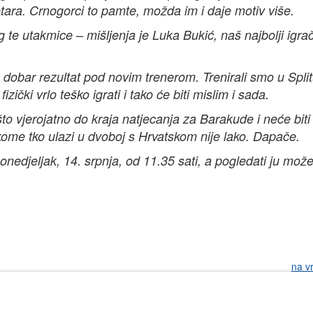
tara. Crnogorci to pamte, možda im i daje motiv više.
te utakmice – mišljenja je Luka Bukić, naš najbolji igrač
e dobar rezultat pod novim trenerom. Trenirali smo u Spli
zički vrlo teško igrati i tako će biti mislim i sada.
što vjerojatno do kraja natjecanja za Barakude i neće biti
kome tko ulazi u dvoboj s Hrvatskom nije lako. Dapače.
edjeljak, 14. srpnja, od 11.35 sati, a pogledati ju može
na v