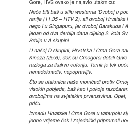
Gore, HVS ovako je najavio utakmicu:
Neće biti baš u stilu westerna ‘Dvoboj u p
ranije (11.35 – HTV 2), ali dvoboj Hrvatsk
nego i u Singapuru, jer dvoboj Barakuda i A
jedan od dva derbija dana cijelog 2. kola Sv
Srbije u A skupini.
U našoj D skupini, Hrvatska i Crna Gora na
Kineza (25:6), dok su Crnogorci dobili Grke 
razloga za ikakvu euforiju. Turnir je tek po
nenadoknadiv, nepopravljiv.
Što se utakmica naše momčadi protiv Crnogorac
visokih pobjeda, baš kao i pokoje razočarenje.
dvobojima na svjetskim prvenstvima. Opet, 
priču.
Između Hrvatske i Crne Gore u vaterpolu 
jedno vrijeme čak i zajednički pripremali uoč