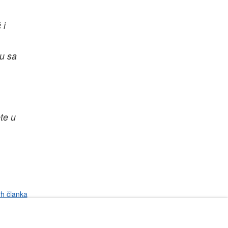
 i
tu sa
te u
rh članka