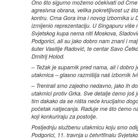
Ono što sigurno možemo očekivati od Crne G
agresivna obrana, velika pokretljivost uz što
kontru. Crna Gora ima i novog izbornika u 
izmijenio reprezentaciju. U Singapuru više
Svjetskog kupa nema niti Moskova, Sladovića
Podgorici, ali su jako dobro nam znani i maj
šuter Vasilije Radović, te centar Savo Ćetkovi
Dmitrij Holod.
– Težak je suparnik pred nama, ali i dobro j
utakmica – glasno razmišlja naš izbornik Iv
– Trenirali smo zajedno nedavno, jako ih d
utakmici protiv Grka. Sve detalje ćemo još 
tim dakako da se ništa neće krucijalno dogod
početak natjecanja. Raduje me što ćemo na
koji konkuriraju za postolje.
Posljednju službenu utakmicu koju smo odigra
Podgorici, 11. travnja u četvrtfinalu Svjets