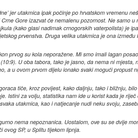
odne’ jer utakmica ipak počinje po hrvatskom vremenu neš
e i Crne Gore izazvat će nemalenu pozornost. Ne samo u 
jkula (kako glasi nadimak crnogorskih vaterpolista) je ip
jetskog prvenstva. Druga velika utakmica je ona između It
kon prvog su kola neporažene. Mi smo imali lagan posao
(10:9). U oba tabora, tako je jasno, da nema ni mjesta, n
čeo, a u ovom prvom dijelu ionako svaki mogući propust ni
a tiče, kroz povijest, kako daljnju, tako i bližnju, bilo 
 Istini za volju, statistika nam ide u korist kada je riječ
svaka utakmica, kao i natjecanje nudi neku svoju, zase
sigurno nema nepoznanica. Uostalom, ove su se dvije m
i ovog SP, u Splitu tijekom lipnja.