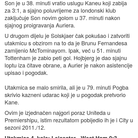
Son je u 38. minuti vratio uslugu Kaneu koji zabija
za 3:1, a sjajno poluvrijeme za londonski klub
zaključuje Son novim golom u 37. minuti nakon
sjajnog proigravanja Auriera.
U drugom dijelu je Solskjaer čak pokušao i zatvoriti
utakmicu s obzirom na to da je Brunu Fernandesa
zamijenio McTominayom. Ipak, već u 51. minuti
Tottenham je zabio peti gol. Hojbjerg je dao sjajnu
loptu iza čitave obrane, a Aurier je nakon asistencije
upisao i pogodak.
Utakmica se malo smirila, ali je u 79. minuti Pogba
skrivio kazneni udarac koji je u pogodak pretvorio
Kane.
Ovim je izjednačen najgori poraz Uniteda u
Premiershipu, istim rezultatom pobijedio ih je i City u
sezoni 2011./12.
Utakmice 4. kola: Leicester - West Ham 0:3