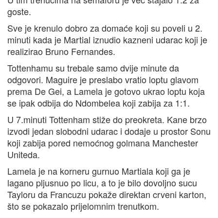
goste.
Sve je krenulo dobro za domaće koji su poveli u 2.
minuti kada je Martial iznudio kazneni udarac koji je
realizirao Bruno Fernandes.
Tottenhamu su trebale samo dvije minute da
odgovori. Maguire je preslabo vratio loptu glavom
prema De Gei, a Lamela je gotovo ukrao loptu koja
se ipak odbija do Ndombelea koji zabija za 1:1.
U 7.minuti Tottenham stiže do preokreta. Kane brzo
izvodi jedan slobodni udarac i dodaje u prostor Sonu
koji zabija pored nemoćnog golmana Manchester
Uniteda.
Lamela je na korneru gurnuo Martiala koji ga je
lagano pljusnuo po licu, a to je bilo dovoljno sucu
Tayloru da Francuzu pokaže direktan crveni karton,
što se pokazalo prijelomnim trenutkom.