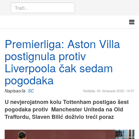
Premierliga: Aston Villa
postignula protiv
Liverpoola čak sedam
pogodaka
Napisao/la
SC
Nedjelja, 04. listopada 2020. 14:57
U nevjerojatnom kolu Tottenham postigao šest
pogodaka protiv Manchester Uniteda na Old
Traffordu, Slaven Bilić doživio treći poraz