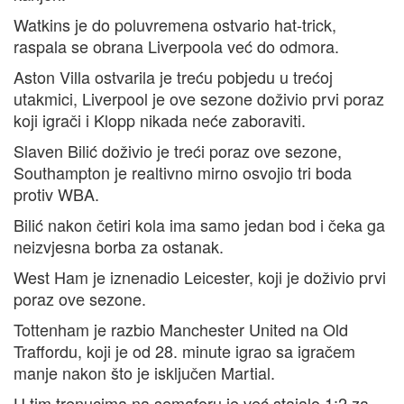
Watkins je do poluvremena ostvario hat-trick,
raspala se obrana Liverpoola već do odmora.
Aston Villa ostvarila je treću pobjedu u trećoj
utakmici, Liverpool je ove sezone doživio prvi poraz
koji igrači i Klopp nikada neće zaboraviti.
Slaven Bilić doživio je treći poraz ove sezone,
Southampton je realtivno mirno osvojio tri boda
protiv WBA.
Bilić nakon četiri kola ima samo jedan bod i čeka ga
neizvjesna borba za ostanak.
West Ham je iznenadio Leicester, koji je doživio prvi
poraz ove sezone.
Tottenham je razbio Manchester United na Old
Traffordu, koji je od 28. minute igrao sa igračem
manje nakon što je isključen Martial.
U tim trenucima na semaforu je već stajalo 1:2 za