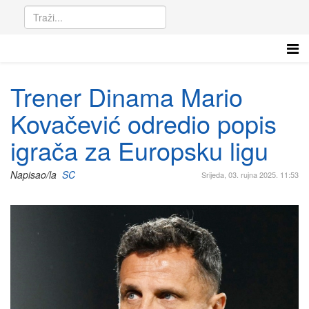
Trener Dinama Mario
Kovačević odredio popis
igrača za Europsku ligu
Napisao/la
SC
Srijeda, 03. rujna 2025. 11:53