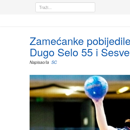
Zamećanke pobijedile
Dugo Selo 55 i Sesvete
Napisao/la
SC