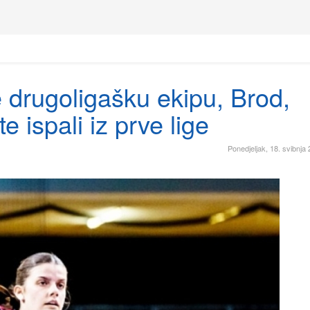
 drugoligašku ekipu, Brod,
 ispali iz prve lige
Ponedjeljak, 18. svibnja