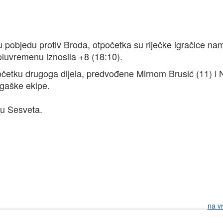
u pobjedu protiv Broda, otpočetka su riječke igračice na
 poluvremenu iznosila +8 (18:10).
četku drugoga dijela, predvođene Mirnom Brusić (11) i
igaške ekipe.
su Sesveta.
na v