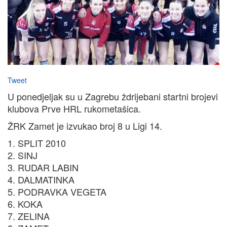
Tweet
U ponedjeljak su u Zagrebu ždrijebani startni brojevi
klubova Prve HRL rukometašica.
ŽRK Zamet je izvukao broj 8 u Ligi 14.
1. SPLIT 2010
2. SINJ
3. RUDAR LABIN
4. DALMATINKA
5. PODRAVKA VEGETA
6. KOKA
7. ZELINA