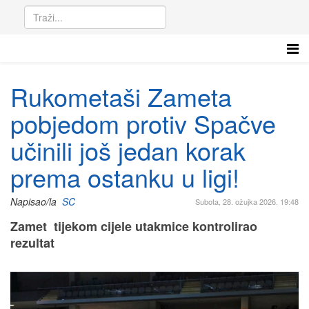
Rukometaši Zameta
pobjedom protiv Spačve
učinili još jedan korak
prema ostanku u ligi!
Napisao/la
SC
Subota, 28. ožujka 2026. 19:48
Zamet tijekom cijele utakmice kontrolirao
rezultat