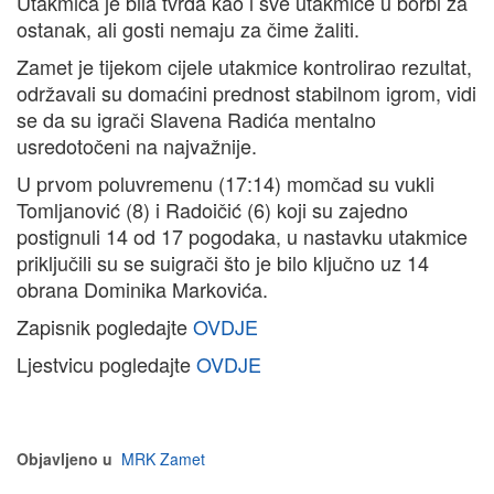
Utakmica je bila tvrda kao i sve utakmice u borbi za
ostanak, ali gosti nemaju za čime žaliti.
Zamet je tijekom cijele utakmice kontrolirao rezultat,
održavali su domaćini prednost stabilnom igrom, vidi
se da su igrači Slavena Radića mentalno
usredotočeni na najvažnije.
U prvom poluvremenu (17:14) momčad su vukli
Tomljanović (8) i Radoičić (6) koji su zajedno
postignuli 14 od 17 pogodaka, u nastavku utakmice
priključili su se suigrači što je bilo ključno uz 14
obrana Dominika Markovića.
Zapisnik pogledajte
OVDJE
Ljestvicu pogledajte
OVDJE
Objavljeno u
MRK Zamet