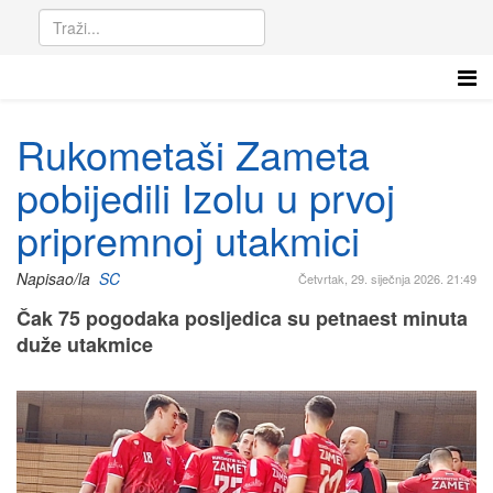
Rukometaši Zameta
pobijedili Izolu u prvoj
pripremnoj utakmici
Napisao/la
SC
Četvrtak, 29. siječnja 2026. 21:49
Čak 75 pogodaka posljedica su petnaest minuta
duže utakmice