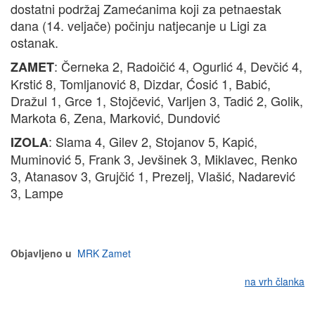
dostatni podržaj Zamećanima koji za petnaestak
dana (14. veljače) počinju natjecanje u Ligi za
ostanak.
: Černeka 2, Radoičić 4, Ogurlić 4, Devčić 4,
ZAMET
Krstić 8, Tomljanović 8, Dizdar, Ćosić 1, Babić,
Dražul 1, Grce 1, Stojčević, Varljen 3, Tadić 2, Golik,
Markota 6, Zena, Marković, Dundović
: Slama 4, Gilev 2, Stojanov 5, Kapić,
IZOLA
Muminović 5, Frank 3, Jevšinek 3, Miklavec, Renko
3, Atanasov 3, Grujčić 1, Prezelj, Vlašić, Nadarević
3, Lampe
Objavljeno u
MRK Zamet
na vrh članka