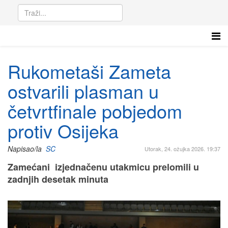
Rukometaši Zameta
ostvarili plasman u
četvrtfinale pobjedom
protiv Osijeka
Napisao/la
SC
Utorak, 24. ožujka 2026. 19:37
Zamećani izjednačenu utakmicu prelomili u
zadnjih desetak minuta