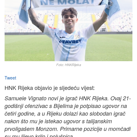
Foto: HNKRijeka
Tweet
HNK Rijeka objavio je sljedeću vijest:
Samuele Vignato novi je igrač HNK Rijeka. Ovaj 21-
godišnji ofenzivac s Bijelima je potpisao ugovor na
četiri godine, a u Rijeku dolazi kao slobodan igrač
nakon što mu je istekao ugovor s talijanskim
prvoligašem Monzom. Primarne pozicije u momčadi
su mu lijevo krilo i polušpica.