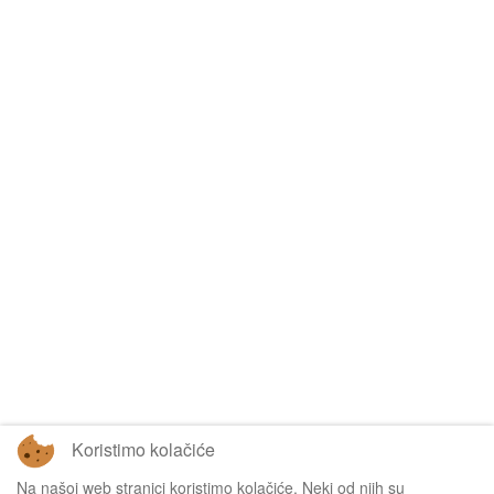
Koristimo kolačiće
Na našoj web stranici koristimo kolačiće. Neki od njih su
Tablice omogućuje
Sofascore