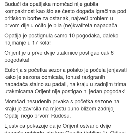
Budući da opatijska momčad nije gubila
kompaktnost kao što se često događa igračima pod
pritiskom borbe za ostanak, najveći problem u
prvom dijelu očito je bila (ne)kvaliteta napadača.
Opatija je postignula samo 10 pogodaka, daleko
najmanje u 17 kola!
Orijent je u prve dvije utakmice postigao čak 8
pogodaka!
Euforija s početka sezona polako je počela jenjavati
kako je sezona odmicala, tonusi razigranih
napadača stalno su padali, na kraju u zadnjim trima
utakmicama Orijent nije postigao ni jedan pogodak!
Momčad nesuđenih prvaka s početka sezone na
kraju je završila na mjestu puno bližem zadnjoj
Opatiji nego prvom Rudešu.
Ljestvica pokazuje da je Orijent ostvario dvije
domaće pobjede isto kao Opatija (tablica 1), Orijent