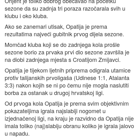
Orijent je toliko dobrog obećavao na početku
sezone da su zadnja tri poraza razočarala svih u
klubu i oko kluba.
Ako se zanemari utisak, Opatija je prema
rezultatima najveći gubitnik prvog dijela sezone.
Momčad kluba koji se do zadnjega kola prošle
sezone borio za prvaka prvi dio sezone završila je
na diobi zadnjega mjesta s Croatijom Zmijavci.
Opatija je tijekom ljetnih priprema odigrala utamice
protiv talijanskih prvoligaša (Udinese 1:1, Atalanta
3:3) nakon kojih se ni po čemu nije mogla naslutiti
borba za ostanak u drugoj hrvatskoj ligi.
Od prvoga kola Opatija je prema svim objektivnim
pokazateljima igrala najslabiji nogomet u
izjednačenoj ligi, na kraju je razvidno da Opatija nije
imala toliko (naj)slabiju obranu koliko je igrala jalovo
u napadu.