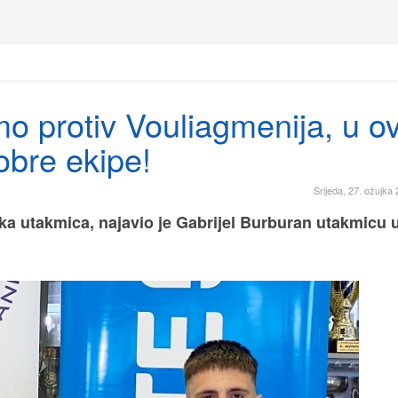
mo protiv Vouliagmenija, u ov
obre ekipe!
Srijeda, 27. ožujka
aka utakmica, najavio je Gabrijel Burburan utakmicu 