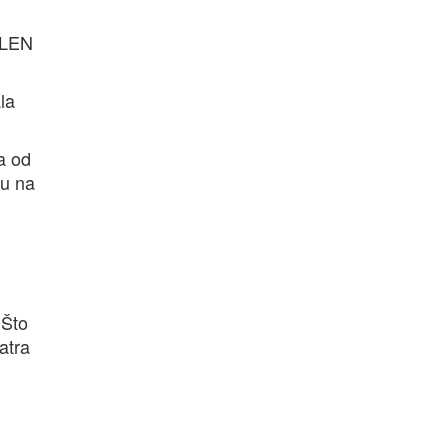
e LEN
la
na od
ju na
 Što
atra