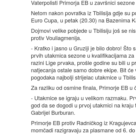
Vaterpolisti Primorja EB u završnici sezone
Netom nakon povratka iz Tbilisija gdje su po
Euro Cupa, u petak (20.30) na Bazenima Kan
Dojmovi velike pobjede u Tbilisiju još se ni
protiv Vouliagmenija.
- Kratko i jasno u Gruziji je bilo dobro! Što 
prvih utakmica sezone u kvalifikacijama za 
razini Lige prvaka, prošle godine su bili u 
natjecanja ostale samo dobre ekipe. Bit će ve
pogodaka najbolji strijelac utakmice u Tbilisi
Za razliku od osmine finala, Primorje EB u č
- Utakmice se igraju u velikom razmaku. Prva
god da se dogodi u prvoj utakmici na kraju t
Gabrijel Burburan.
Primorje EB protiv Radničkog iz Kragujevca
momčadi razigravaju za plasmane od 6. do 8.