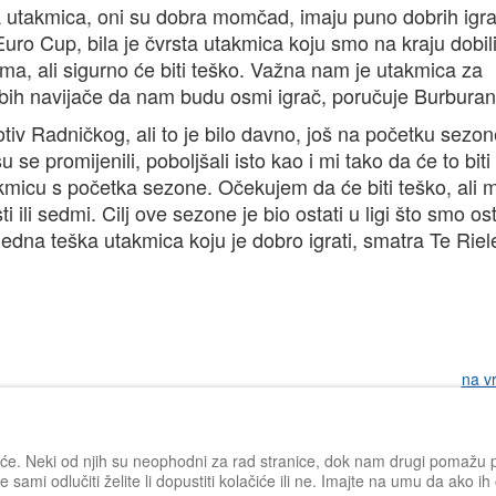
ka utakmica, oni su dobra momčad, imaju puno dobrih igr
Euro Cup, bila je čvrsta utakmica koju smo na kraju dobil
lema, ali sigurno će biti teško. Važna nam je utakmica za
 bih navijače da nam budu osmi igrač, poručuje Burburan
otiv Radničkog, ali to je bilo davno, još na početku sezon
se promijenili, poboljšali isto kao i mi tako da će to biti
micu s početka sezone. Očekujem da će biti teško, ali m
 ili sedmi. Cilj ove sezone je bio ostati u ligi što smo ost
 jedna teška utakmica koju je dobro igrati, smatra Te Riel
na v
iće. Neki od njih su neophodni za rad stranice, dok nam drugi pomažu po
 sami odlučiti želite li dopustiti kolačiće ili ne. Imajte na umu da ako i
Impressum