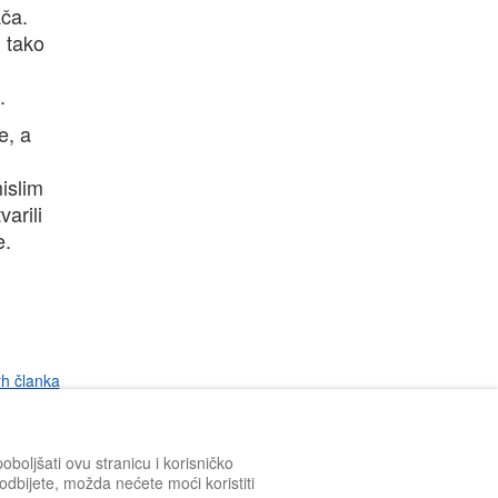
ača.
i tako
.
e, a
islim
varili
e.
rh članka
boljšati ovu stranicu i korisničko
h odbijete, možda nećete moći koristiti