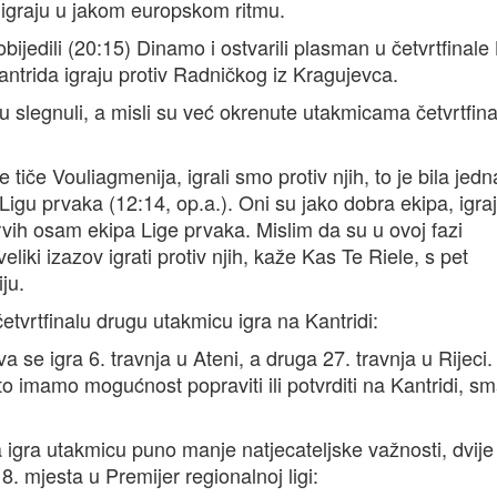
 igraju u jakom europskom ritmu.
bijedili (20:15) Dinamo i ostvarili plasman u četvrtfinal
trida igraju protiv Radničkog iz Kragujevca.
su slegnuli, a misli su već okrenute utakmicama četvrtfina
se tiče Vouliagmenija, igrali smo protiv njih, to je bila jed
Ligu prvaka (12:14, op.a.). Oni su jako dobra ekipa, igra
prvih osam ekipa Lige prvaka. Mislim da su u ovoj fazi
liki izazov igrati protiv njih, kaže Kas Te Riele, s pet
ju.
etvrtfinalu drugu utakmicu igra na Kantridi:
 se igra 6. travnja u Ateni, a druga 27. travnja u Rijeci.
o imamo mogućnost popraviti ili potvrditi na Kantridi, sm
 igra utakmicu puno manje natjecateljske važnosti, dvije
 mjesta u Premijer regionalnoj ligi: