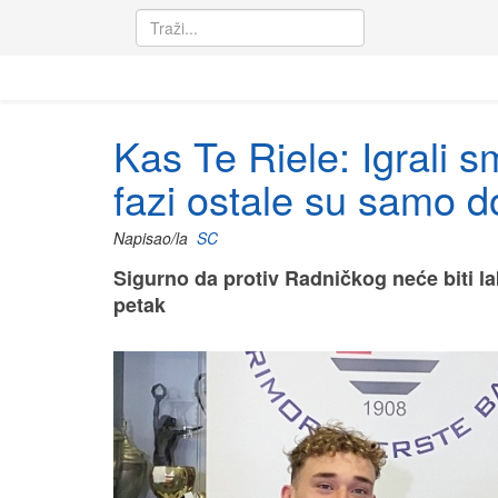
Kas Te Riele: Igrali s
fazi ostale su samo d
Napisao/la
SC
Sigurno da protiv Radničkog neće biti l
petak