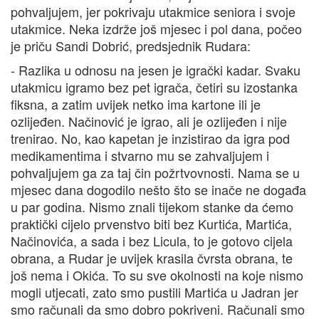
pohvaljujem, jer pokrivaju utakmice seniora i svoje
utakmice. Neka izdrže još mjesec i pol dana, počeo
je priču Sandi Dobrić, predsjednik Rudara:
- Razlika u odnosu na jesen je igrački kadar. Svaku
utakmicu igramo bez pet igrača, četiri su izostanka
fiksna, a zatim uvijek netko ima kartone ili je
ozlijeđen. Načinović je igrao, ali je ozlijeđen i nije
trenirao. No, kao kapetan je inzistirao da igra pod
medikamentima i stvarno mu se zahvaljujem i
pohvaljujem ga za taj čin požrtvovnosti. Nama se u
mjesec dana dogodilo nešto što se inače ne događa
u par godina. Nismo znali tijekom stanke da ćemo
praktički cijelo prvenstvo biti bez Kurtića, Martića,
Načinovića, a sada i bez Licula, to je gotovo cijela
obrana, a Rudar je uvijek krasila čvrsta obrana, te
još nema i Okića. To su sve okolnosti na koje nismo
mogli utjecati, zato smo pustili Martića u Jadran jer
smo računali da smo dobro pokriveni. Računali smo