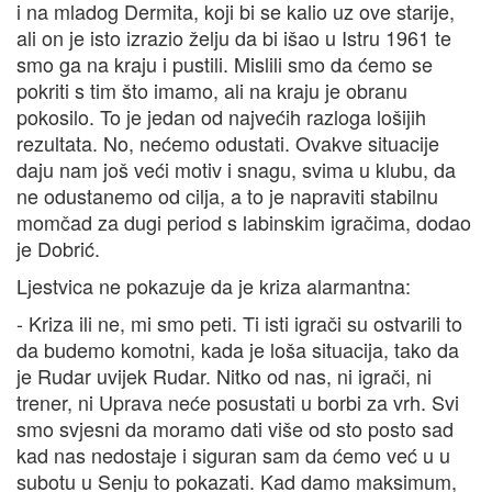
i na mladog Dermita, koji bi se kalio uz ove starije,
ali on je isto izrazio želju da bi išao u Istru 1961 te
smo ga na kraju i pustili. Mislili smo da ćemo se
pokriti s tim što imamo, ali na kraju je obranu
pokosilo. To je jedan od najvećih razloga lošijih
rezultata. No, nećemo odustati. Ovakve situacije
daju nam još veći motiv i snagu, svima u klubu, da
ne odustanemo od cilja, a to je napraviti stabilnu
momčad za dugi period s labinskim igračima, dodao
je Dobrić.
Ljestvica ne pokazuje da je kriza alarmantna:
- Kriza ili ne, mi smo peti. Ti isti igrači su ostvarili to
da budemo komotni, kada je loša situacija, tako da
je Rudar uvijek Rudar. Nitko od nas, ni igrači, ni
trener, ni Uprava neće posustati u borbi za vrh. Svi
smo svjesni da moramo dati više od sto posto sad
kad nas nedostaje i siguran sam da ćemo već u u
subotu u Senju to pokazati. Kad damo maksimum,