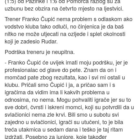
(1:5) od Pazinke i 1:6 od Pomorca razlog su za
uzbunu bez obzira na četvrto mjesto na ljestvici.
Trener Franko Čupić nema problem s odlaskom ako
vodstvo kluba tako odluči, no činjenica je da baš
nitko ne može utjecati na ozljede i splet okolnosti
koji je zadesio Rudar.
Podrška treneru je neupitna.
- Franko Čupić će uvijek imati moju podršku, jer je
profesionalac od glave do pete. Znam da on i
momčad pate zbog rezultata, kao i svi mi ostali u
klubu. Pričali smo Čupić i ja, a pričao sam i s
igračima da vidim ima li kakvih problema u
odnosima, no nema. Mogu pohvaliti igrače jer su to
sve dobri, čvrsti i iskreni momci, koji su potvrdili da u
svlačionici nema zle krvi. Bili smo u subotu svi
zajedno u svlačionici, igrači su utučeni, to je bila
treća utakmica u sedam dana i teško je taj ritam
izdržati. Posebno za juniore, koje također