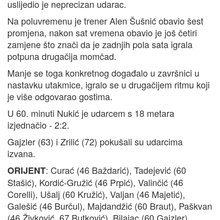
uslijedio je neprecizan udarac.
Na poluvremenu je trener Alen Šušnić obavio šest
promjena, nakon sat vremena obavio je još četiri
zamjene što znači da je zadnjih pola sata igrala
potpuna drugačija momčad.
Manje se toga konkretnog događalo u završnici u
nastavku utakmice, igralo se u drugačijem ritmu koji
je više odgovarao gostima.
U 60. minuti Nukić je udarcem s 18 metara
izjednačio - 2:2.
Gajzler (63) i Zrilić (72) pokušali su udarcima
izvana.
: Curać (46 Baždarić), Tadejević (60
ORIJENT
Stašić), Kordić-Gružić (46 Prpić), Valinčić (46
Corelli), Ušalj (60 Kružić), Valjan (46 Majetić),
Galešić (46 Burčul), Majdandžić (60 Braut), Paškvan
(46 Živković, 67 Butković), Bilajac (60 Gajzler),