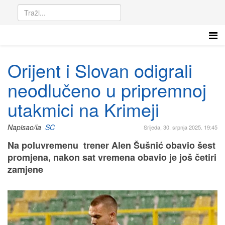
Orijent i Slovan odigrali
neodlučeno u pripremnoj
utakmici na Krimeji
Napisao/la
SC
Srijeda, 30. srpnja 2025. 19:45
Na poluvremenu trener Alen Šušnić obavio šest
promjena, nakon sat vremena obavio je još četiri
zamjene