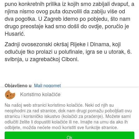
puno konkretnih prilika iz kojih smo zabijali dvaput, a
njima nismo ovog puta dozvolili da zabiju više od
dva pogotka. U Zagreb idemo po pobjedu, što nam
drugo preostaje kad smo došli do ovdje, poručio je
Husarić.
Zadnji ovosezonski okršaj Rijeke i Dinama, koji
odlučuje tko prolazi u polufinale, igra se u utorak, 6.
svibnja, u zagrebačkoj Ciboni.
Objavljeno u
Mali nogomet
Koristimo kolačiće
na vrh članka
Na našoj web stranici koristimo kolačiće. Neki od njih su
neophodni za rad stranice, dok nam drugi pomažu poboljšati ovu
stranicu i korisničko iskustvo (kolačići za praćenje). Možete sami
odlučiti želite li dopustiti kolačiće ili ne. Imajte na umu da ako ih
odbijete, možda nećete moći koristiti sve funkcije stranice.
Impressum
Ok