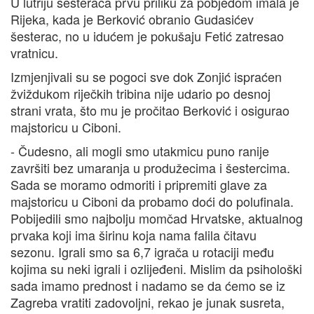
U lutriju šesteraca prvu priliku za pobjedom imala je
Rijeka, kada je Berković obranio Gudasićev
šesterac, no u idućem je pokušaju Fetić zatresao
vratnicu.
Izmjenjivali su se pogoci sve dok Zonjić ispraćen
žviždukom riječkih tribina nije udario po desnoj
strani vrata, što mu je pročitao Berković i osigurao
majstoricu u Ciboni.
- Čudesno, ali mogli smo utakmicu puno ranije
završiti bez umaranja u produžecima i šestercima.
Sada se moramo odmoriti i pripremiti glave za
majstoricu u Ciboni da probamo doći do polufinala.
Pobijedili smo najbolju momčad Hrvatske, aktualnog
prvaka koji ima širinu koja nama falila čitavu
sezonu. Igrali smo sa 6,7 igrača u rotaciji među
kojima su neki igrali i ozlijeđeni. Mislim da psihološki
sada imamo prednost i nadamo se da ćemo se iz
Zagreba vratiti zadovoljni, rekao je junak susreta,