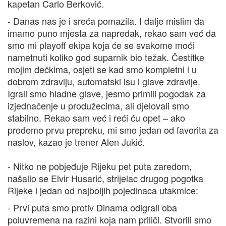
kapetan Carlo Berković.
- Danas nas je i sreća pomazila. I dalje mislim da
imamo puno mjesta za napredak, rekao sam već da
smo mi playoff ekipa koja će se svakome moći
nametnuti koliko god suparnik bio težak. Čestitke
mojim dečkima, osjeti se kad smo kompletni i u
dobrom zdravlju, automatski isu i glave zdravije.
Igrali smo hladne glave, jesmo primili pogodak za
izjednačenje u produžecima, ali djelovali smo
stabilno. Rekao sam već i reći ću opet – ako
prođemo prvu prepreku, mi smo jedan od favorita za
naslov, kazao je trener Alen Jukić.
- Nitko ne pobjeđuje Rijeku pet puta zaredom,
našalio se Elvir Husarić, strijelac drugog pogotka
Rijeke i jedan od najboljih pojedinaca utakmice:
- Prvi puta smo protiv Dinama odigrali oba
poluvremena na razini koja nam priliči. Stvorili smo