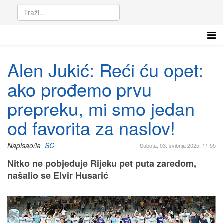
Alen Jukić: Reći ću opet:
ako prođemo prvu
prepreku, mi smo jedan
od favorita za naslov!
Napisao/la
SC
Subota, 03. svibnja 2025. 11:55
Nitko ne pobjeđuje Rijeku pet puta zaredom,
našalio se Elvir Husarić