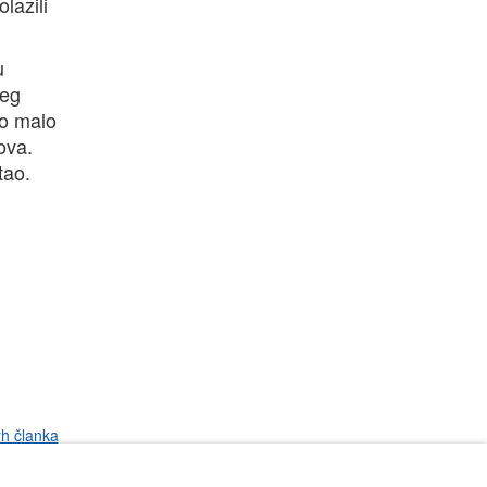
lazili
u
ćeg
mo malo
ova.
tao.
rh članka