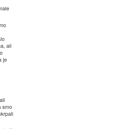
 male
smo
alo
a, ali
mo
a je
ali
la smo
krpali