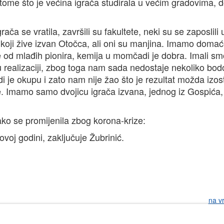
tome što je većina igrača studirala u većim gradovima, do
ača se vratila, završili su fakultete, neki su se zaposlili 
koji žive izvan Otočca, ali oni su manjina. Imamo doma
če od mlađih pionira, kemija u momčadi je dobra. Imali s
 realizaciji, zbog toga nam sada nedostaje nekoliko bod
e okupu i zato nam nije žao što je rezultat možda izos
ne. Imamo samo dvojicu igrača izvana, jednog iz Gospića,
ako se promijenila zbog korona-krize:
voj godini, zaključuje Žubrinić.
na v