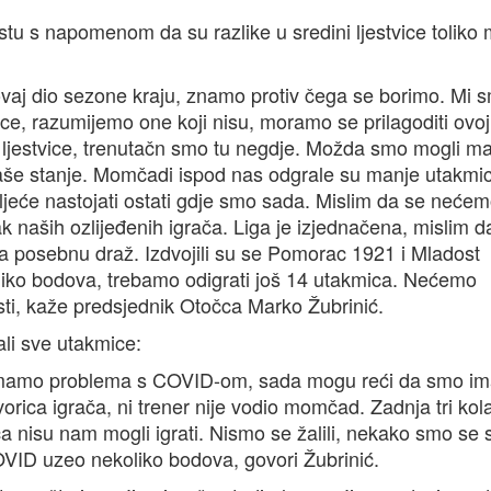
stu s napomenom da su razlike u sredini ljestvice toliko
i ovaj dio sezone kraju, znamo protiv čega se borimo. Mi 
ice, razumijemo one koji nisu, moramo se prilagoditi ovoj
dini ljestvice, trenutačn smo tu negdje. Možda smo mogli m
e naše stanje. Momčadi ispod nas odgrale su manje utakmic
ljeće nastojati ostati gdje smo sada. Mislim da se neće
k naših ozlijeđenih igrača. Liga je izjednačena, mislim d
ma posebnu draž. Izdvojili su se Pomorac 1921 i Mladost
oliko bodova, trebamo odigrati još 14 utakmica. Nećemo
spasti, kaže predsjednik Otočca Marko Žubrinić.
ali sve utakmice:
a imamo problema s COVID-om, sada mogu reći da smo im
vorica igrača, ni trener nije vodio momčad. Zadnja tri ko
a nisu nam mogli igrati. Nismo se žalili, nekako smo se s
VID uzeo nekoliko bodova, govori Žubrinić.