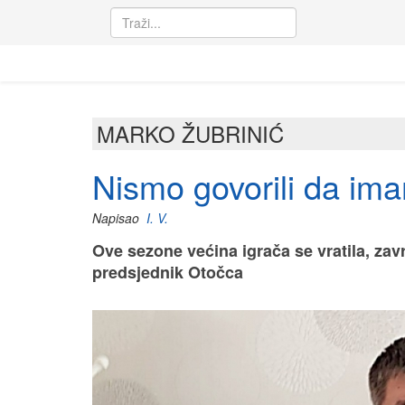
MARKO ŽUBRINIĆ
Nismo govorili da i
Napisao
I. V.
Ove sezone većina igrača se vratila, zavr
predsjednik Otočca