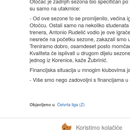
Otočac je zadnjih sezona bio specifičan po 
su samo na utakmice:
- Od ove sezone to se promijenilo, većina igr
Otočcu. Ostali samo na nekoliko studenata 
trenera, Antonio Rudelić vodio je ove igra
nesreće na početku sezone, zakazali smo u
Treniramo dobro, osamdeset posto momčadi j
Kvaliteta će isplivati u drugom dijelu sezo
jednog iz Korenice, kaže Žubrinić.
Financijska situacija u mnogim klubovima j
- Više smo nego zadovoljni s financijama u o
Objavljeno u
Četvrta liga (Z)
Koristimo kolačiće