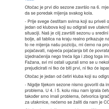
Otočac je prvi dio sezone završio na 6. mje
da se poredak mijenja svakog kola.
- Prije svege čestitam svima koji su privel
jedan od klubova koji su odigrali sve utakm
situaciji. Naš je cilj završiti sezonu u sre
bolje, ali tablica na kraju realno prikazuj
to ne mijenja našu poziciju, mi ćemo na pro
pojačavati, najveća pojačanja bit će povrata
izjednačenija nego treća liga i zbog toga i
Fažana, svi mi ostali ugurali smo se u nek
prejudicirati ni tko će biti prvi, ni tko će i
Otočac je jedan od četiri kluba koji su odigr
- Nigdje tijekom sezone nismo govorili d
problema. U 4. i 5. kolu nisu nam igrala čet
također smo imali problema, četvorica igrač
za utakmice, nećemo se žaliti da nam je CO