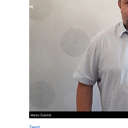
Marko Žubrinić
Tweet