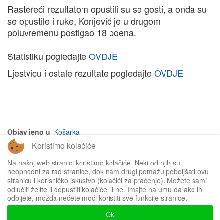
Rastereći rezultatom opustili su se gosti, a onda su
se opustile i ruke, Konjević je u drugom
poluvremenu postigao 18 poena.
Statistiku pogledajte
OVDJE
Ljestvicu i ostale rezultate pogledajte
OVDJE
Objavljeno u
Košarka
Koristimo kolačiće
na vrh članka
Na našoj web stranici koristimo kolačiće. Neki od njih su
neophodni za rad stranice, dok nam drugi pomažu poboljšati ovu
stranicu i korisničko iskustvo (kolačići za praćenje). Možete sami
odlučiti želite li dopustiti kolačiće ili ne. Imajte na umu da ako ih
odbijete, možda nećete moći koristiti sve funkcije stranice.
Impressum
Ok