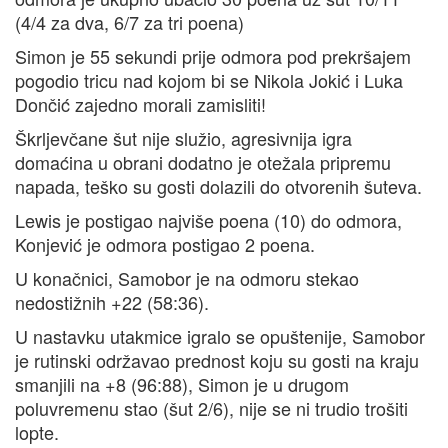
(4/4 za dva, 6/7 za tri poena)
Simon je 55 sekundi prije odmora pod prekršajem
pogodio tricu nad kojom bi se Nikola Jokić i Luka
Dončić zajedno morali zamisliti!
Škrljevčane šut nije služio, agresivnija igra
domaćina u obrani dodatno je otežala pripremu
napada, teško su gosti dolazili do otvorenih šuteva.
Lewis je postigao najviše poena (10) do odmora,
Konjević je odmora postigao 2 poena.
U konačnici, Samobor je na odmoru stekao
nedostižnih +22 (58:36).
U nastavku utakmice igralo se opuštenije, Samobor
je rutinski održavao prednost koju su gosti na kraju
smanjili na +8 (96:88), Simon je u drugom
poluvremenu stao (šut 2/6), nije se ni trudio trošiti
lopte.