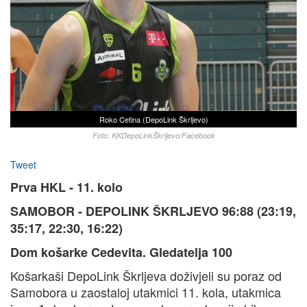
Roko Cetina (DepoLink Škrljevo)
Foto: KKDepoLinkŠkrljevo/Facebook
Tweet
Prva HKL - 11. kolo
SAMOBOR - DEPOLINK ŠKRLJEVO 96:88 (23:19,
35:17, 22:30, 16:22)
Dom košarke Cedevita. Gledatelja 100
Košarkaši DepoLink Škrljeva doživjeli su poraz od
Samobora u zaostaloj utakmici 11. kola, utakmica