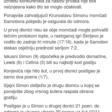
između konkurenata za naslov prvaka nije bila
neizvjesna kako što se moglo očekivati.
Ponajviše zahvaljujući Krunoslavu Simonu momčad
Samobora pobjedu je osigurala do odmora.
U prvoj dionici nisu se obje momčadi mogle pohvaliti
tečnim protokom lopte, u rastrganoj igri Škrljevo je
vodilo do zadnje tri minute (17:16), kada je Samobor
stekao osjetniju prednost serijom 7:2.
Iskusni Simon (9) otpočetka je predvodio domaćine,
Lewis (6) i Cetina (5) bili su najbolji kod gostiju
Konjevića nije htio šut, u prvoj dionici postigao je
samo dva poena (1/7).
Sjajni Simon obilježio je drugu dionicu u kojoj se
ponajviše zbog vrsnog šutera raspala obrana
gostiju.
Postigao je u Simon u drugoj donici 21 poen, do
odmora je ukupno ubacio 30 poena uz šut 10/11