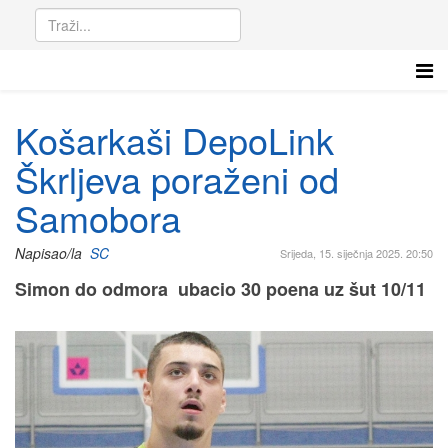
Košarkaši DepoLink
Škrljeva poraženi od
Samobora
Napisao/la
SC
Srijeda, 15. siječnja 2025. 20:50
Simon do odmora ubacio 30 poena uz šut 10/11