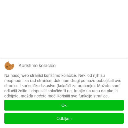
Koristimo kolačiće
Na našoj web stranici koristimo kolačiće. Neki od njih su
neophodni za rad stranice, dok nam drugi pomažu poboljšati ovu
stranicu i korisničko iskustvo (kolačići za praćenje). Možete sami
odlučiti želite li dopustiti kolačiće ili ne. Imajte na umu da ako ih
odbijete, možda nećete moći koristiti sve funkcije stranice.
Ok
Odbijam