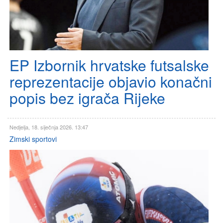
EP Izbornik hrvatske futsalske
reprezentacije objavio konačni
popis bez igrača Rijeke
Nedjelja, 18. siječnja 2026. 13:47
Zimski sportovi