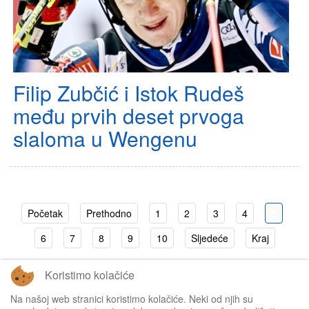
Filip Zubčić i Istok Rudeš
među prvih deset prvoga
slaloma u Wengenu
Početak
Prethodno
1
2
3
4
5
6
7
8
9
10
Sljedeće
Kraj
Koristimo kolačiće
Stranica 5 od 95
Na našoj web stranici koristimo kolačiće. Neki od njih su