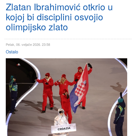
Zlatan Ibrahimović otkrio u
kojoj bi disciplini osvojio
olimpijsko zlato
Petak, 06. veljače 2026. 23:58
Ostalo