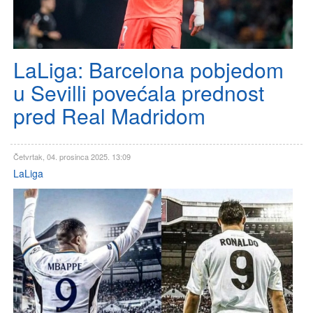
LaLiga: Barcelona pobjedom
u Sevilli povećala prednost
pred Real Madridom
Četvrtak, 04. prosinca 2025. 13:09
LaLiga