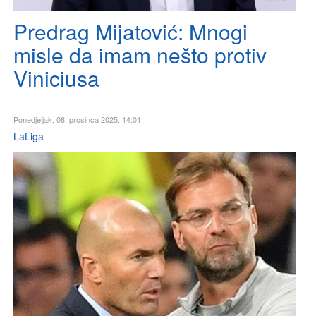
Predrag Mijatović: Mnogi
misle da imam nešto protiv
Viniciusa
Ponedjeljak, 08. prosinca 2025. 14:01
LaLiga