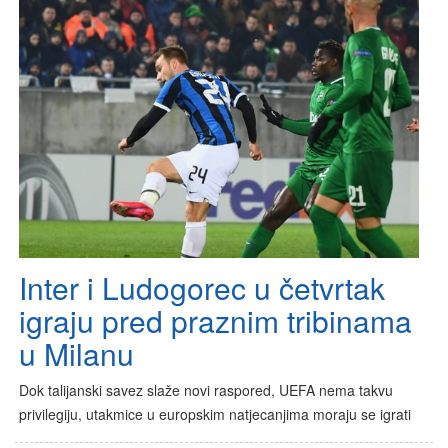
Inter i Ludogorec u četvrtak
igraju pred praznim tribinama
u Milanu
Dok talijanski savez slaže novi raspored, UEFA nema takvu
privilegiju, utakmice u europskim natjecanjima moraju se igrati