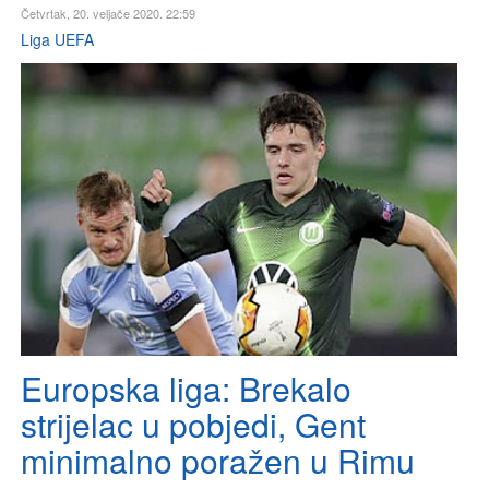
Četvrtak, 20. veljače 2020. 22:59
Liga UEFA
Europska liga: Brekalo
strijelac u pobjedi, Gent
minimalno poražen u Rimu