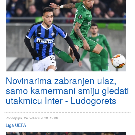
Novinarima zabranjen ulaz,
samo kamermani smiju gledati
utakmicu Inter - Ludogorets
Ponedjeljak, 24. veljače 2020. 12:06
Liga UEFA