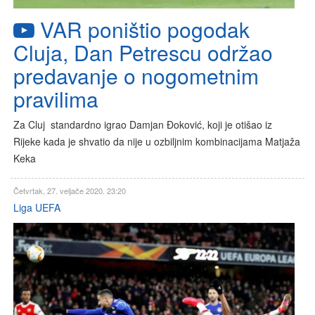
VAR poništio pogodak
Cluja, Dan Petrescu održao
predavanje o nogometnim
pravilima
Za Cluj standardno igrao Damjan Đoković, koji je otišao iz
Rijeke kada je shvatio da nije u ozbiljnim kombinacijama Matjaža
Keka
Četvrtak, 27. veljače 2020. 23:20
Liga UEFA