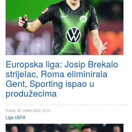
Europska liga: Josip Brekalo
strijelac, Roma eliminirala
Gent, Sporting ispao u
produžecima
Srijeda, 26. veljače 2020. 16:14
Liga UEFA