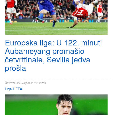
Europska liga: U 122. minuti
Aubameyang promašio
četvrtfinale, Sevilla jedva
prošla
Četvrtak, 27. veljače 2020. 20:50
Liga UEFA