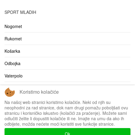
SPORT MLADIH
Nogomet
Rukomet
Košarka
Odbojka
Vaterpolo
Ostalo
Koristimo kolačiće
Bilten
Na našoj web stranici koristimo kolačiće. Neki od njih su
neophodni za rad stranice, dok nam drugi pomažu poboljšati ovu
stranicu i korisničko iskustvo (kolačići za praćenje). Možete sami
odlučiti želite li dopustiti kolačiće ili ne. Imajte na umu da ako ih
odbijete, možda nećete moći koristiti sve funkcije stranice.
Impressum
Ok