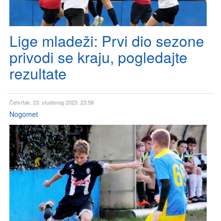
Lige mladeži: Prvi dio sezone
privodi se kraju, pogledajte
rezultate
Četvrtak, 23. studenog 2023. 23:58
Nogomet