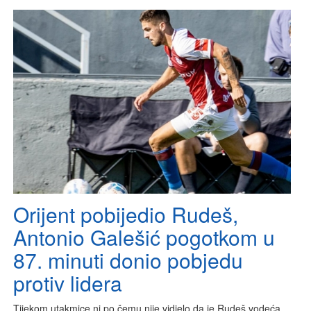
Orijent pobijedio Rudeš,
Antonio Galešić pogotkom u
87. minuti donio pobjedu
protiv lidera
Tijekom utakmice ni po čemu nije vidjelo da je Rudeš vodeća