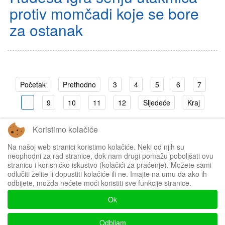
protiv momčadi koje se bore
za ostanak
Početak
Prethodno
3
4
5
6
7
8
9
10
11
12
Sljedeće
Kraj
Koristimo kolačiće
Stranica 8 od 210
Na našoj web stranici koristimo kolačiće. Neki od njih su
neophodni za rad stranice, dok nam drugi pomažu poboljšati ovu
stranicu i korisničko iskustvo (kolačići za praćenje). Možete sami
odlučiti želite li dopustiti kolačiće ili ne. Imajte na umu da ako ih
odbijete, možda nećete moći koristiti sve funkcije stranice.
Impressum
Ok
Politika privatnosti
Odbijam