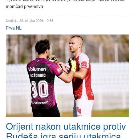
momčad prvenstva
Nedjelja, 29. ožujka 2026. 10:36
Prva NL
Orijent nakon utakmice protiv
Rudeša igra seriju utakmica