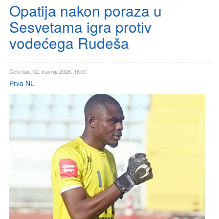
Opatija nakon poraza u
Sesvetama igra protiv
vodećega Rudeša
Četvrtak, 02. travnja 2026. 18:07
Prva NL