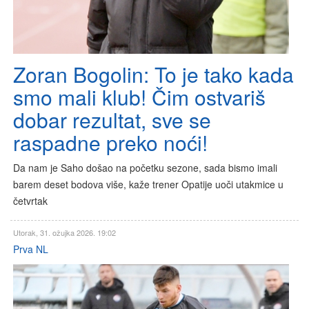
Zoran Bogolin: To je tako kada
smo mali klub! Čim ostvariš
dobar rezultat, sve se
raspadne preko noći!
Da nam je Saho došao na početku sezone, sada bismo imali
barem deset bodova više, kaže trener Opatije uoči utakmice u
četvrtak
Utorak, 31. ožujka 2026. 19:02
Prva NL