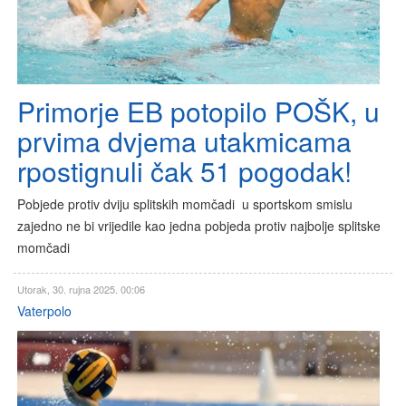
Primorje EB potopilo POŠK, u
prvima dvjema utakmicama
rpostignuli čak 51 pogodak!
Pobjede protiv dviju splitskih momčadi u sportskom smislu
zajedno ne bi vrijedile kao jedna pobjeda protiv najbolje splitske
momčadi
Utorak, 30. rujna 2025. 00:06
Vaterpolo