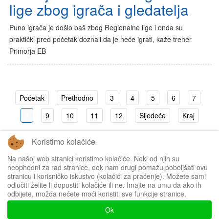
lige zbog igrača i gledatelja
Puno igrača je došlo baš zbog Regionalne lige i onda su
praktički pred početak doznali da je neće igrati, kaže trener
Primorja EB
Početak
Prethodno
3
4
5
6
7
8
9
10
11
12
Sljedeće
Kraj
Koristimo kolačiće
Stranica 8 od 92
Na našoj web stranici koristimo kolačiće. Neki od njih su
neophodni za rad stranice, dok nam drugi pomažu poboljšati ovu
stranicu i korisničko iskustvo (kolačići za praćenje). Možete sami
odlučiti želite li dopustiti kolačiće ili ne. Imajte na umu da ako ih
odbijete, možda nećete moći koristiti sve funkcije stranice.
Impressum
Ok