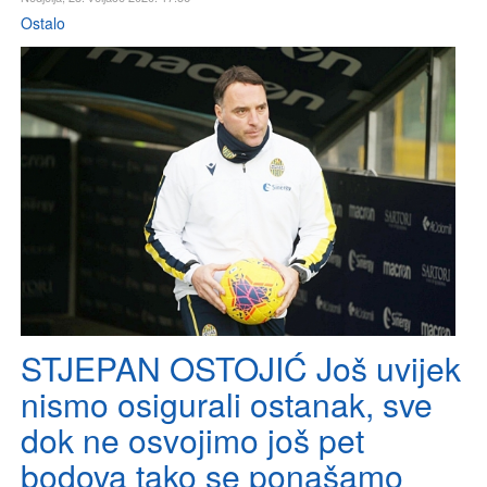
Ostalo
STJEPAN OSTOJIĆ Još uvijek
nismo osigurali ostanak, sve
dok ne osvojimo još pet
bodova tako se ponašamo