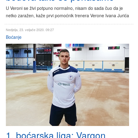
U Veroni se živi potpuno normalno, nisam do sada čuo da je
netko zaražen, kaže prvi pomoćnik trenera Verone Ivana Jurića
Nedjelja, 23. veljače 2020. 09:27
Boćanje
1. boćarska liga: Vargon