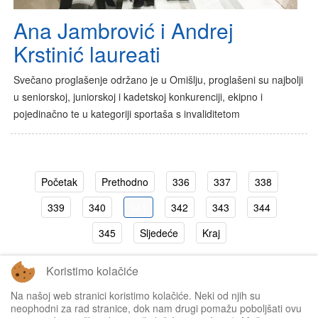
Ana Jambrović i Andrej
Krstinić laureati
Svečano proglašenje održano je u Omišlju, proglašeni su najbolji
u seniorskoj, juniorskoj i kadetskoj konkurenciji, ekipno i
pojedinačno te u kategoriji sportaša s invaliditetom
Početak
Prethodno
336
337
338
339
340
341
342
343
344
345
Sljedeće
Kraj
Koristimo kolačiće
Stranica 341 od 346
Na našoj web stranici koristimo kolačiće. Neki od njih su
neophodni za rad stranice, dok nam drugi pomažu poboljšati ovu