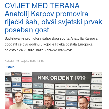
CVIJET MEDITERANA
Anatolij Karpov promovira
riječki šah, bivši svjetski prvak
poseban gost
Sudjelovanje promotora šahovskog sporta Anatolija Karpova
obogatit će ovu godinu,u kojoj je Rijeka postala Europska
prijestolnica kulture, kaže Zdravko Ivanković.
Četvrtak, 27. veljače 2020. 13:29
Ostalo