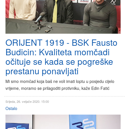
ORIJENT 1919 - BSK Fausto
Budicin: Kvaliteta momčadi
očituje se kada se pogreške
prestanu ponavljati
Mi smo momčad koja baš ne voli imati loptu u posjedu cijelo
vrijeme, moramo se prilagoditi protivniku, kaže Edin Fatić
Srijeda, 26. veljače 2020. 15:00
Ostalo