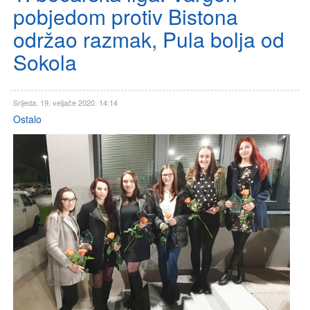
pobjedom protiv Bistona
održao razmak, Pula bolja od
Sokola
Srijeda, 19. veljače 2020. 14:14
Ostalo