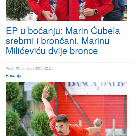
EP u boćanju: Marin Ćubela
srebrni i brončani, Marinu
Milićeviću dvije bronce
Petak, 05. prosinca 2025. 22:26
Boćanje