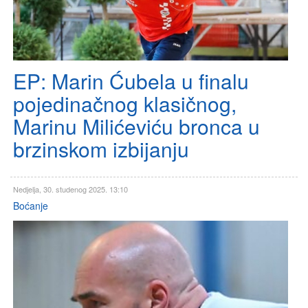
EP: Marin Ćubela u finalu
pojedinačnog klasičnog,
Marinu Milićeviću bronca u
brzinskom izbijanju
Nedjelja, 30. studenog 2025. 13:10
Boćanje