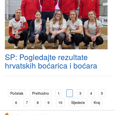
SP: Pogledajte rezultate
hrvatskih boćarica i boćara
Početak
Prethodno
1
2
3
4
5
6
7
8
9
10
Sljedeće
Kraj