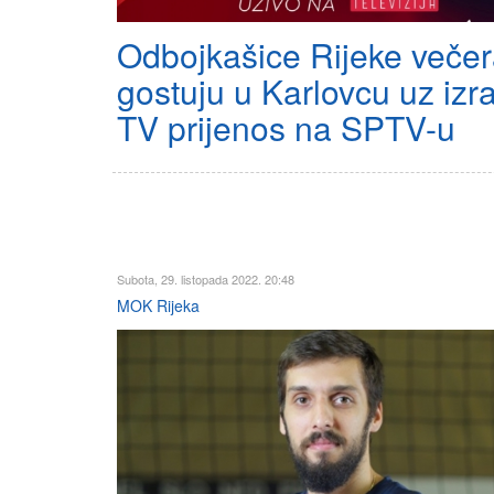
Odbojkašice Rijeke veče
gostuju u Karlovcu uz izr
TV prijenos na SPTV-u
Subota, 29. listopada 2022. 20:48
MOK Rijeka