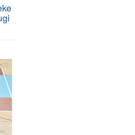
eke
ugi