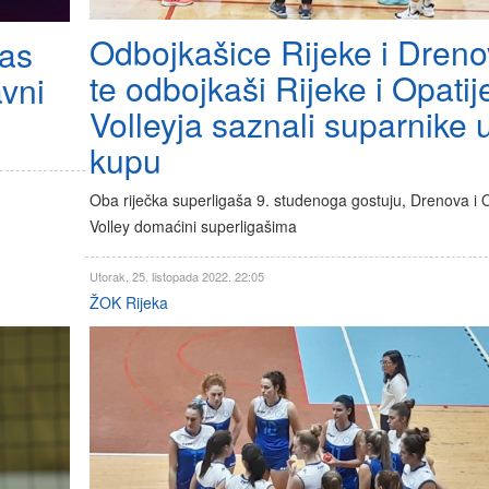
Odbojkašice Rijeke i Dren
ras
te odbojkaši Rijeke i Opatij
avni
Volleyja saznali suparnike 
kupu
Oba riječka superligaša 9. studenoga gostuju, Drenova i O
Volley domaćini superligašima
Utorak, 25. listopada 2022. 22:05
ŽOK Rijeka