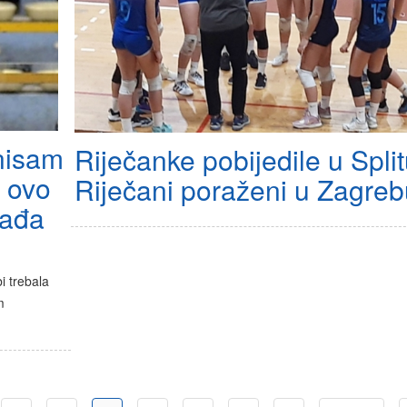
 nisam
Riječanke pobijedile u Split
 ovo
Riječani poraženi u Zagreb
lađa
i trebala
m