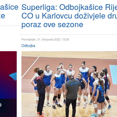
kašice
Superliga: Odbojkašice Rij
ze
CO u Karlovcu doživjele dr
poraz ove sezone
Ponedjeljak, 31. listopada 2022. 13:28
Odbojka