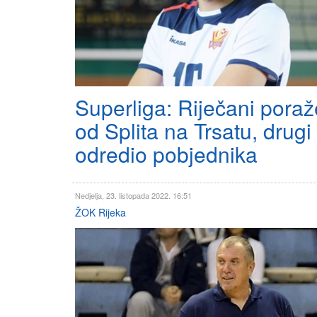
Superliga: Riječani poraž
od Splita na Trsatu, drugi
odredio pobjednika
Nedjelja, 23. listopada 2022. 16:51
ŽOK Rijeka