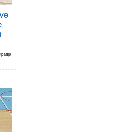
ove
e
u
patija