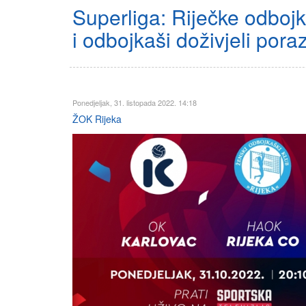
Superliga: Riječke odboj
i odbojkaši doživjeli pora
Ponedjeljak, 31. listopada 2022. 14:18
ŽOK Rijeka