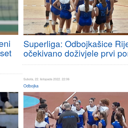
eni
Superliga: Odbojkašice Rij
 set
očekivano doživjele prvi po
Subota, 22. listopada 2022. 22:06
Odbojka