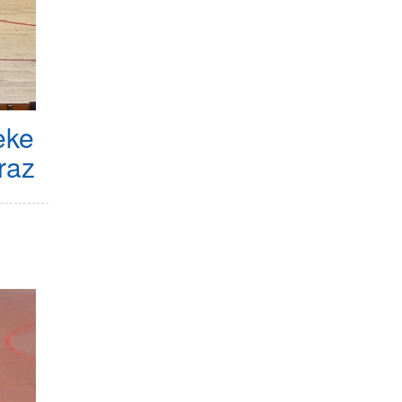
eke
raz