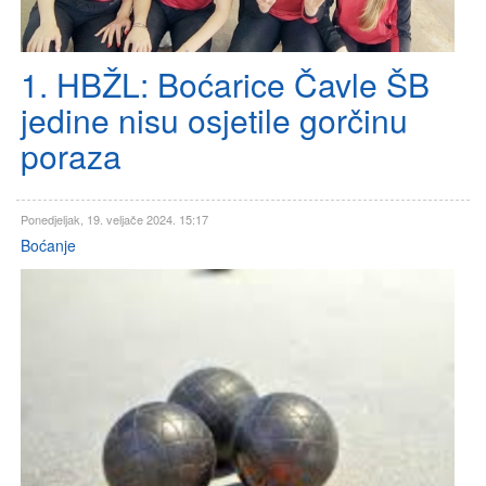
1. HBŽL: Boćarice Čavle ŠB
jedine nisu osjetile gorčinu
poraza
Ponedjeljak, 19. veljače 2024. 15:17
Boćanje