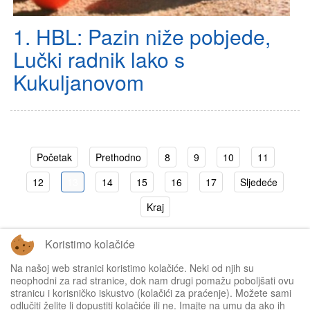
1. HBL: Pazin niže pobjede,
Lučki radnik lako s
Kukuljanovom
Početak
Prethodno
8
9
10
11
12
13
14
15
16
17
Sljedeće
Kraj
Koristimo kolačiće
Stranica 13 od 32
Na našoj web stranici koristimo kolačiće. Neki od njih su
neophodni za rad stranice, dok nam drugi pomažu poboljšati ovu
stranicu i korisničko iskustvo (kolačići za praćenje). Možete sami
odlučiti želite li dopustiti kolačiće ili ne. Imajte na umu da ako ih