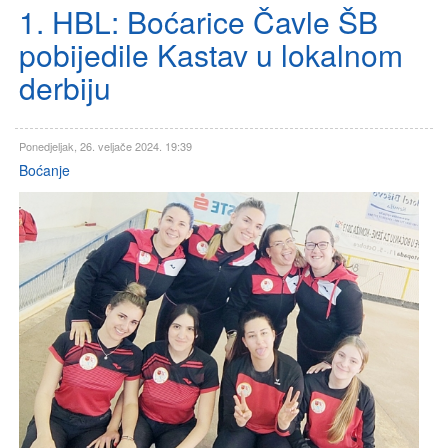
1. HBL: Boćarice Čavle ŠB
pobijedile Kastav u lokalnom
derbiju
Ponedjeljak, 26. veljače 2024. 19:39
Boćanje