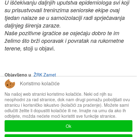
U iščekivanju daljnjih uputstva epidemiologa svi koji
su prisustvovali treninzima seniorske ekipe ovaj
tjedan nalaze se u samoizolaciji radi sprječavanja
daljnjeg širenja zaraze.
Naše pozitivne igračice se osjećaju dobro te im
želimo što brži oporavak i povratak na rukometne
stoji u objavi.
terene,
Objavljeno u
ŽRK Zamet
Koristimo kolačiće
na vrh članka
Na našoj web stranici koristimo kolačiće. Neki od njih su
neophodni za rad stranice, dok nam drugi pomažu poboljšati ovu
stranicu i korisničko iskustvo (kolačići za praćenje). Možete sami
odlučiti želite li dopustiti kolačiće ili ne. Imajte na umu da ako ih
odbijete, možda nećete moći koristiti sve funkcije stranice.
Impressum
Ok